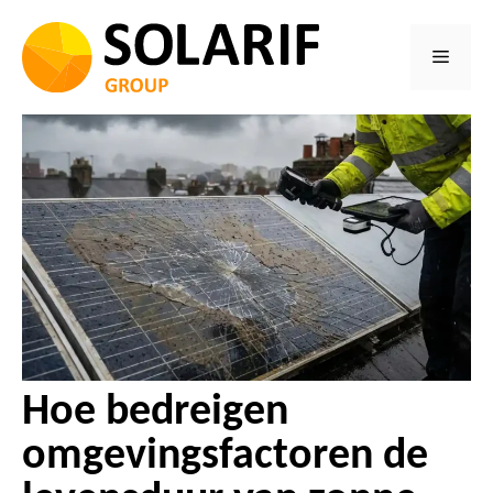
Ga
naar
Menu
de
inhoud
Hoe bedreigen
omgevingsfactoren de