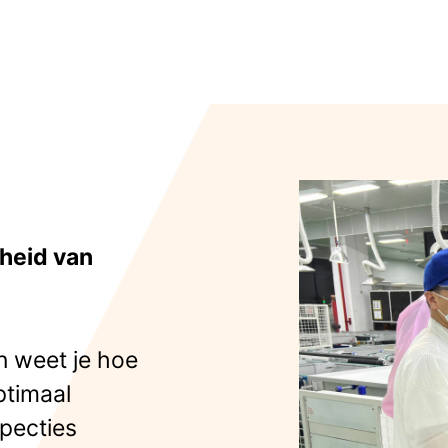
heid van
n weet je hoe
ptimaal
specties