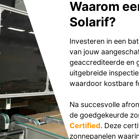
Waarom een
Solarif?
Investeren in een bat
van jouw aangeschaf
geaccrediteerde en g
uitgebreide inspectie
waardoor kostbare 
Na succesvolle afro
de goedgekeurde zo
Certified
. Deze cert
zonnepanelen waarin