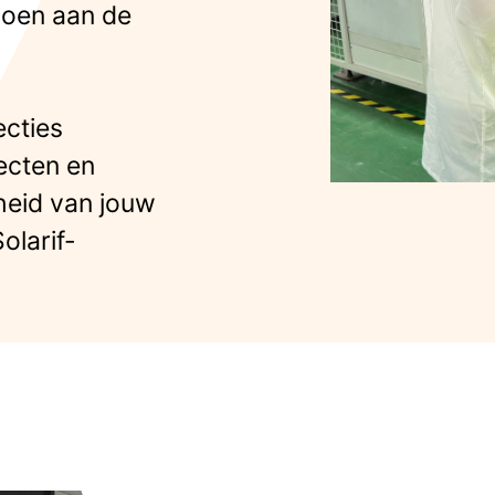
doen aan de
ecties
ecten en
heid van jouw
olarif-