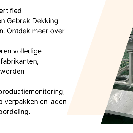
rtified
gen Gebrek Dekking
en.
Ontdek meer over
eren volledige
 fabrikanten,
n worden
productiemonitoring,
 op verpakken en laden
oordeling.