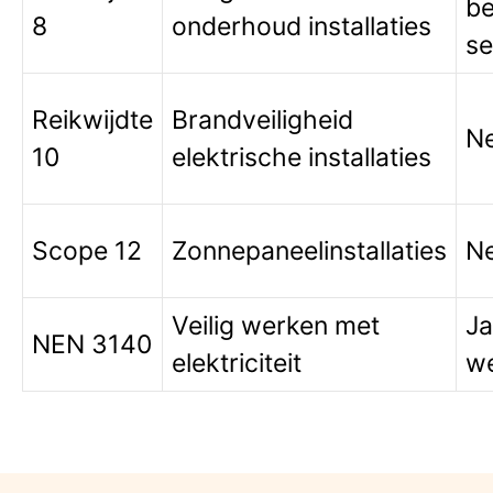
be
8
onderhoud installaties
se
Reikwijdte
Brandveiligheid
N
10
elektrische installaties
Scope 12
Zonnepaneelinstallaties
N
Veilig werken met
Ja
NEN 3140
elektriciteit
w