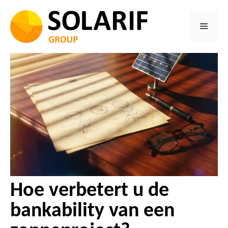
Ga
naar
Menu
de
inhoud
Hoe verbetert u de
bankability van een