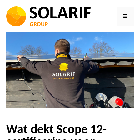
Ga
naar
Menu
de
inhoud
Wat dekt Scope 12-