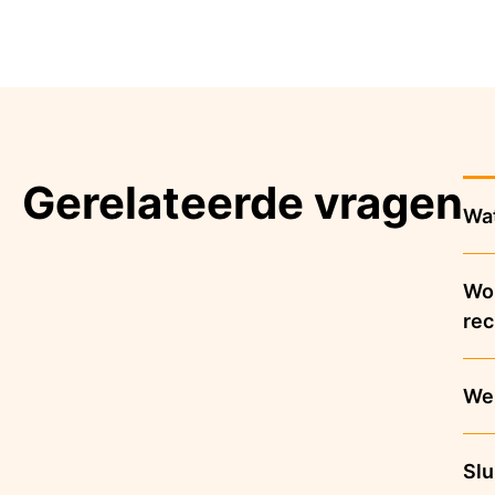
Gerelateerde vragen
Wat
Wor
rec
Wel
Slu