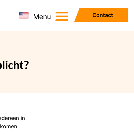
Contact
Menu
licht?
edereen in
erkomen.