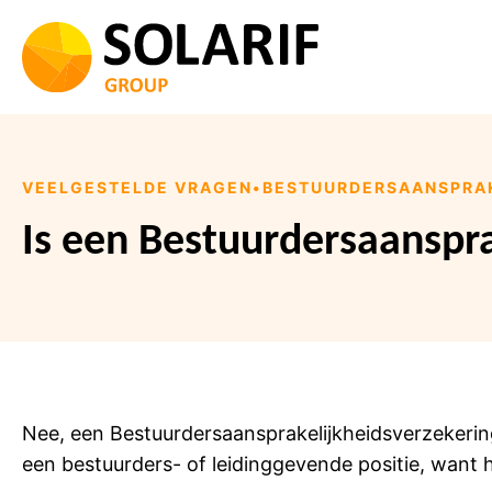
Ga
naar
de
inhoud
VEELGESTELDE VRAGEN
•
BESTUURDERSAANSPRAK
Is een Bestuurdersaanspra
Nee, een Bestuurdersaansprakelijkheidsverzekering 
een bestuurders- of leidinggevende positie, want