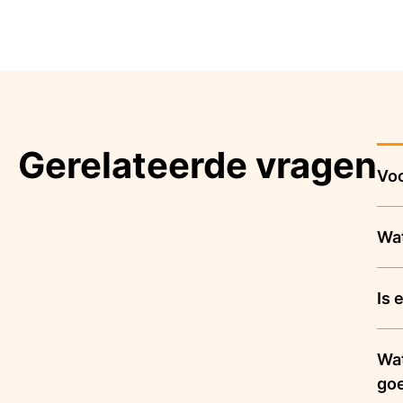
Gerelateerde vragen
Voo
Wat
Is 
Wat
go