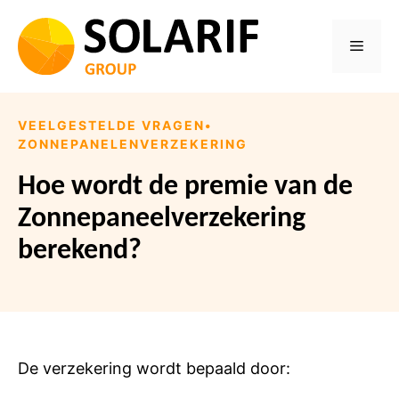
Ga
naar
Menu
de
inhoud
VEELGESTELDE VRAGEN
•
ZONNEPANELENVERZEKERING
Hoe wordt de premie van de
Zonnepaneelverzekering
berekend?
De verzekering wordt bepaald door: