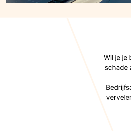
Wil je j
schade a
Bedrijfs
vervele