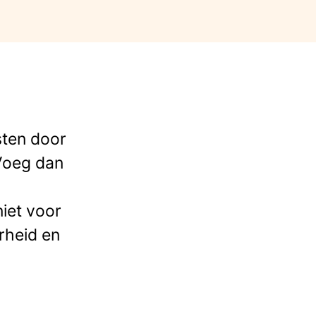
sten door
 Voeg dan
niet voor
rheid en