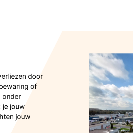
verliezen door
 bewaring of
n onder
 je jouw
ichten jouw