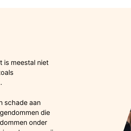
 is meestal niet
zoals
.
en schade aan
eigendommen die
endommen onder